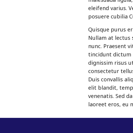
malesuada ligula,
eleifend varius. 
posuere cubilia C
Quisque purus er
Nullam at lectus 
nunc. Praesent vit
tincidunt dictum 
dignissim risus u
consectetur tellu
Duis convallis al
elit blandit, tem
venenatis. Sed da
laoreet eros, eu m