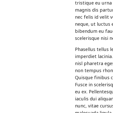
tristique eu urna
magnis dis partu
nec felis id velit
neque, ut luctus 
bibendum eu fauci
scelerisque nisi 
Phasellus tellus l
imperdiet lacinia
nisl pharetra ege
non tempus rhonc
Quisque finibus c
Fusce in sceleris
eu ex. Pellentesq
iaculis dui aliqu
nunc, vitae cursus