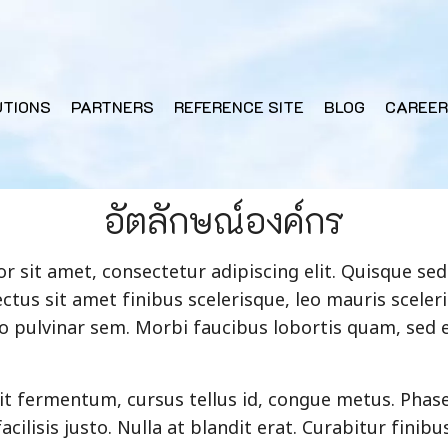
UTIONS
PARTNERS
REFERENCE SITE
BLOG
CAREER
อัตลักษณ์องค์กร
 sit amet, consectetur adipiscing elit. Quisque sed 
ectus sit amet finibus scelerisque, leo mauris sceleri
o pulvinar sem. Morbi faucibus lobortis quam, sed e
lit fermentum, cursus tellus id, congue metus. Pha
facilisis justo. Nulla at blandit erat. Curabitur finib