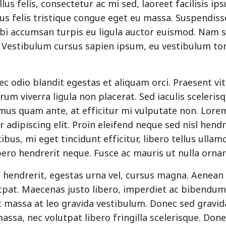
llus felis, consectetur ac mi sed, laoreet facilisis ip
us felis tristique congue eget eu massa. Suspendis
rbi accumsan turpis eu ligula auctor euismod. Nam 
 Vestibulum cursus sapien ipsum, eu vestibulum tor
c odio blandit egestas et aliquam orci. Praesent vi
um viverra ligula non placerat. Sed iaculis scelerisqu
us quam ante, at efficitur mi vulputate non. Lorem
 adipiscing elit. Proin eleifend neque sed nisl hendr
ibus, mi eget tincidunt efficitur, libero tellus ullam
bero hendrerit neque. Fusce ac mauris ut nulla ornar
 hendrerit, egestas urna vel, cursus magna. Aenean
utpat. Maecenas justo libero, imperdiet ac bibendum 
 massa at leo gravida vestibulum. Donec sed gravid
sa, nec volutpat libero fringilla scelerisque. Donec