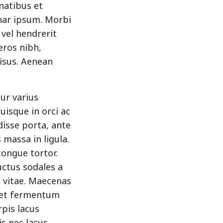
enatibus et
nar ipsum. Morbi
 vel hendrerit
eros nibh,
risus. Aenean
tur varius
uisque in orci ac
disse porta, ante
massa in ligula.
congue tortor.
uctus sodales a
m vitae. Maecenas
e et fermentum
rpis lacus