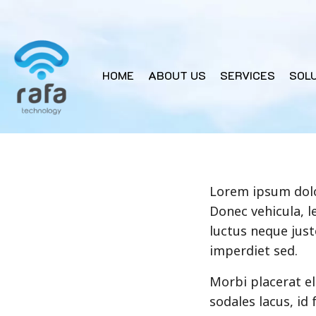
HOME
ABOUT US
SERVICES
SOL
Lorem ipsum dolor
Donec vehicula, l
luctus neque just
imperdiet sed.
Morbi placerat e
sodales lacus, id 