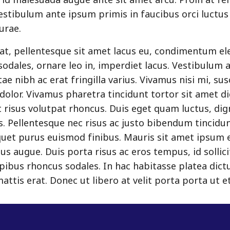
 id malesuada augue ante sit amet arcu. Proin at fel
Vestibulum ante ipsum primis in faucibus orci luctus 
urae.
at, pellentesque sit amet lacus eu, condimentum e
sodales, ornare leo in, imperdiet lacus. Vestibulum 
ae nibh ac erat fringilla varius. Vivamus nisi mi, susc
dolor. Vivamus pharetra tincidunt tortor sit amet d
t risus volutpat rhoncus. Duis eget quam luctus, dig
s. Pellentesque nec risus ac justo bibendum tincidun
iquet purus euismod finibus. Mauris sit amet ipsum e
pus augue. Duis porta risus ac eros tempus, id sollic
pibus rhoncus sodales. In hac habitasse platea dict
attis erat. Donec ut libero at velit porta porta ut et