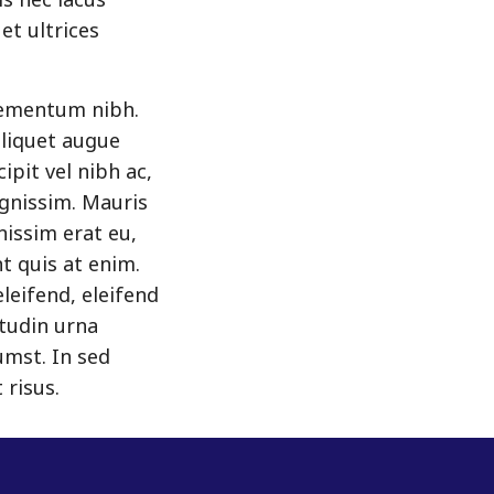
is nec lacus
et ultrices
lementum nibh.
aliquet augue
ipit vel nibh ac,
ignissim. Mauris
nissim erat eu,
t quis at enim.
leifend, eleifend
itudin urna
umst. In sed
 risus.