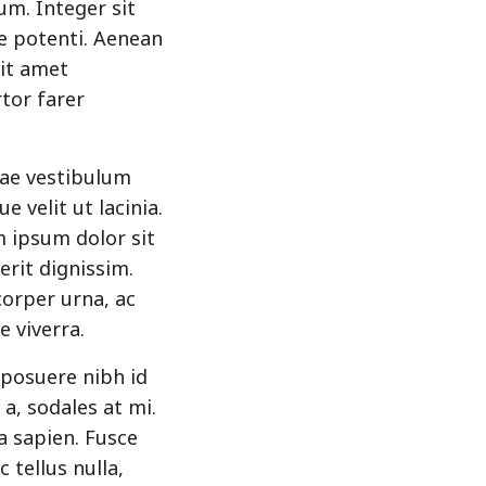
sum. Integer sit
se potenti. Aenean
sit amet
tor farer
tae vestibulum
e velit ut lacinia.
 ipsum dolor sit
erit dignissim.
corper urna, ac
e viverra.
 posuere nibh id
a, sodales at mi.
a sapien. Fusce
 tellus nulla,