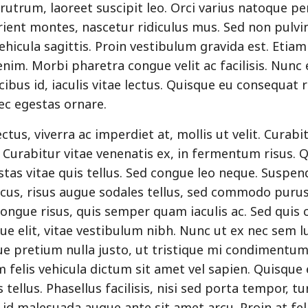
 rutrum, laoreet suscipit leo. Orci varius natoque p
rient montes, nascetur ridiculus mus. Sed non pulvi
 vehicula sagittis. Proin vestibulum gravida est. Etiam
enim. Morbi pharetra congue velit ac facilisis. Nunc 
bus id, iaculis vitae lectus. Quisque eu consequat 
nec egestas ornare.
ectus, viverra ac imperdiet at, mollis ut velit. Curabi
. Curabitur vitae venenatis ex, in fermentum risus. Q
stas vitae quis tellus. Sed congue leo neque. Suspen
us, risus augue sodales tellus, sed commodo purus 
ongue risus, quis semper quam iaculis ac. Sed quis 
que elit, vitae vestibulum nibh. Nunc ut ex nec sem l
ue pretium nulla justo, ut tristique mi condimentu
am felis vehicula dictum sit amet vel sapien. Quisqu
 tellus. Phasellus facilisis, nisi sed porta tempor, tu