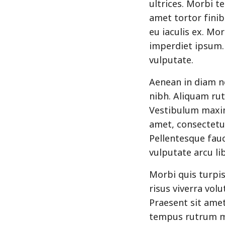
ultrices. Morbi te
amet tortor finib
eu iaculis ex. Mo
imperdiet ipsum.
vulputate.
Aenean in diam ne
nibh. Aliquam rutr
Vestibulum maxim
amet, consectetur
Pellentesque fauc
vulputate arcu li
Morbi quis turpis
risus viverra vol
Praesent sit amet
tempus rutrum mas